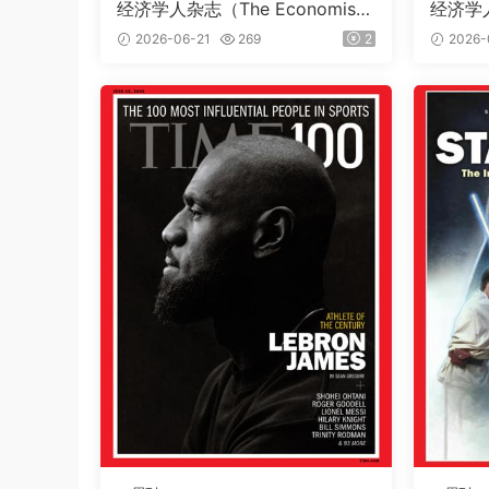
经济学人杂志（The Economis
经济学人
t）2026年6月20日（PDF版+音
t）20
2026-06-21
269
2
2026-
频+Kindle版）
频+Kin