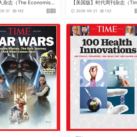
杂志（The Economis
【美国版】时代周刊杂志（Ti
26年6月13日（PDF版+音
e）2026年6月22日
06-21
162
2
2026-06-21
132
dle版）