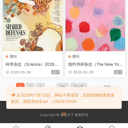
周刊
周刊
科学杂志（Science）2026年
纽约书评杂志（The New Yor
5月21日
k Review of Books）2026年
2026-05-26
1
2026-05-26
1
6月11日
1
2
3
...
161
下一页
跳转
从2026年7月1日起，网站不再更新，后期想继续查看更
新的，请联系站长wx：2382813920
Copyright © 阅览天下 版权所有