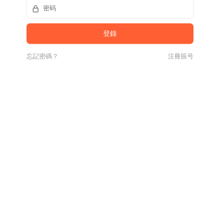
忘記密碼？
注冊賬号