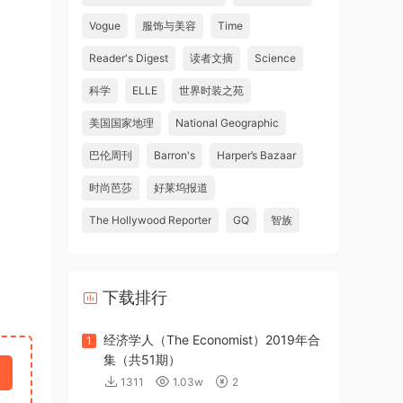
Vogue
服饰与美容
Time
Reader's Digest
读者文摘
Science
科学
ELLE
世界时装之苑
美国国家地理
National Geographic
巴伦周刊
Barron's
Harper’s Bazaar
时尚芭莎
好莱坞报道
The Hollywood Reporter
GQ
智族
下载排行
经济学人（The Economist）2019年合
1
集（共51期）
1311
1.03w
2