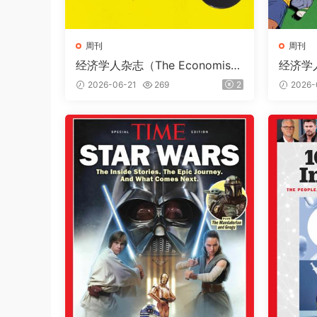
周刊
周刊
经济学人杂志（The Economis
经济学人
t）2026年6月20日（PDF版+音
t）20
2026-06-21
269
2
2026-
频+Kindle版）
频+Kin