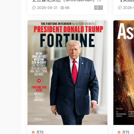
026年夏季刊
（Natio
2026-06-21
96
1
2026-
第257
月刊
月刊