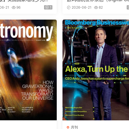
nal Geographic Kids）
era World）2026年7月
06-21
96
1
2026-06-21
82
期
月刊