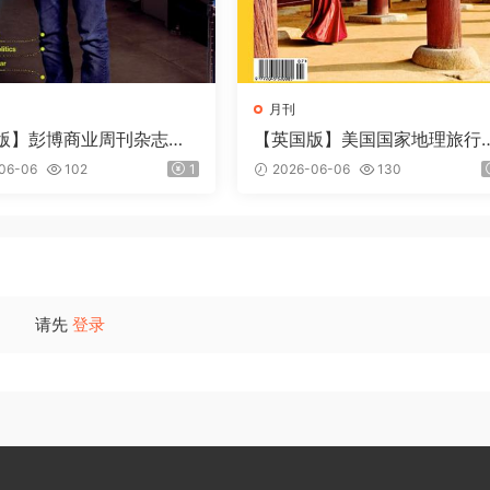
月刊
版】彭博商业周刊杂志（B
【英国版】美国国家地理旅行
erg Businessweek）202
杂志（National Geographic T
06-06
102
1
2026-06-06
130
veler）2026年7-8月
请先
登录