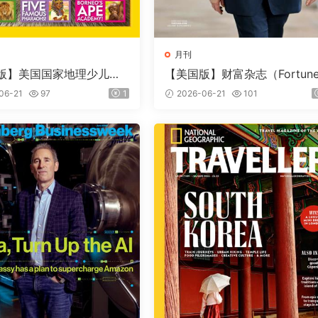
月刊
版】美国国家地理少儿版
【美国版】财富杂志（Fortun
nal Geographic Kids）
2026年6-7月
06-21
97
1
2026-06-21
101
期