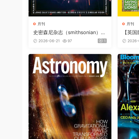
月刊
月刊
史密森尼杂志（smithsonian）2
【英国
026年夏季刊
（Natio
2026-06-21
97
1
2026-
第257