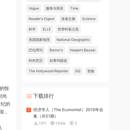
Vogue
服饰与美容
Time
Reader's Digest
读者文摘
Science
科学
ELLE
世界时装之苑
美国国家地理
National Geographic
巴伦周刊
Barron's
Harper’s Bazaar
时尚芭莎
好莱坞报道
The Hollywood Reporter
GQ
智族
份的惊
下载排行
时尚
世纪的
经济学人（The Economist）2019年合
1
国，
集（共51期）
1311
1.03w
2
,