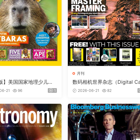
月刊
版】美国国家地理少儿版
数码相机世界杂志（Digital C
nal Geographic Kids）
era World）2026年7月
06-21
96
1
2026-06-21
82
期