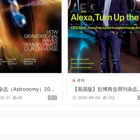
月刊
志（Astronomy）2026
【美国版】彭博商业周刊杂志
loomberg Businessweek）2
06-21
90
1
2026-06-06
102
6年6月