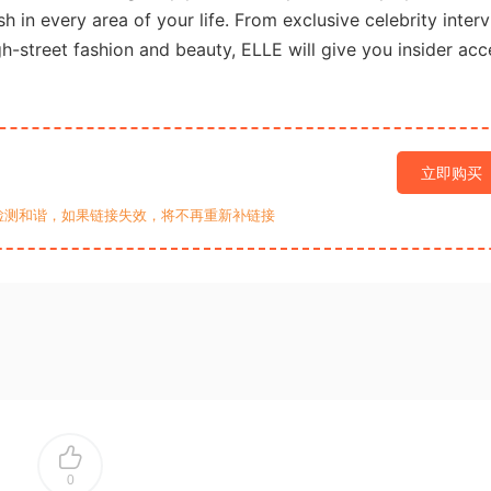
h in every area of your life. From exclusive celebrity inter
gh-street fashion and beauty, ELLE will give you insider acc
立即购买
检测和谐，如果链接失效，将不再重新补链接
0