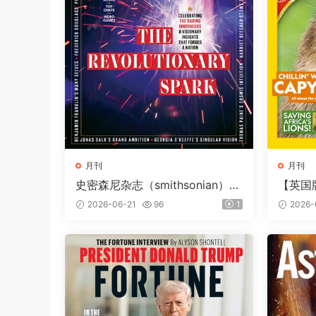
月刊
月刊
史密森尼杂志（smithsonian）2
【英国
026年夏季刊
（Natio
2026-06-21
96
1
2026-
第257