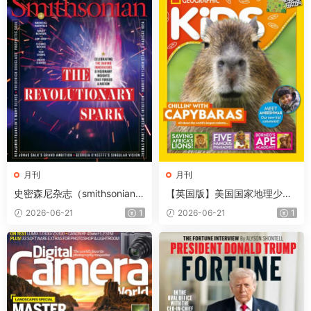
月刊
月刊
史密森尼杂志（smithsonian）
【英国版】美国国家地理少儿
2026年夏季刊
版（National Geographic Kid
2026-06-21
1
2026-06-21
1
s）第257期