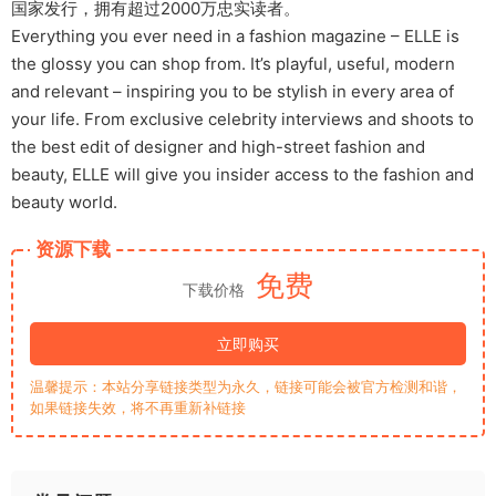
国家发行，拥有超过2000万忠实读者。
Everything you ever need in a fashion magazine – ELLE is
the glossy you can shop from. It’s playful, useful, modern
and relevant – inspiring you to be stylish in every area of
your life. From exclusive celebrity interviews and shoots to
the best edit of designer and high-street fashion and
beauty, ELLE will give you insider access to the fashion and
beauty world.
资源下载
免费
下载价格
立即购买
温馨提示：本站分享链接类型为永久，链接可能会被官方检测和谐，
如果链接失效，将不再重新补链接