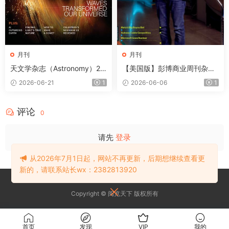
月刊
月刊
天文学杂志（Astronomy）20
【美国版】彭博商业周刊杂志
26年8月
（Bloomberg Businesswee
2026-06-21
1
2026-06-06
1
k）2026年6月
评论
0
请先
登录
从2026年7月1日起，网站不再更新，后期想继续查看更
新的，请联系站长wx：2382813920
Copyright © 阅览天下 版权所有
首页
发现
VIP
我的