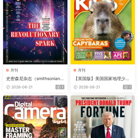
月刊
月刊
史密森尼杂志（smithsonian）
【英国版】美国国家地理少儿
2026年夏季刊
版（National Geographic Kid
2026-06-21
1
2026-06-21
1
s）第257期