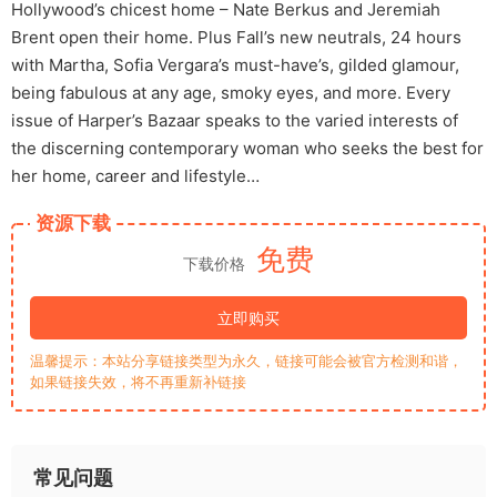
Hollywood’s chicest home – Nate Berkus and Jeremiah
Brent open their home. Plus Fall’s new neutrals, 24 hours
with Martha, Sofia Vergara’s must-have’s, gilded glamour,
being fabulous at any age, smoky eyes, and more. Every
issue of Harper’s Bazaar speaks to the varied interests of
the discerning contemporary woman who seeks the best for
her home, career and lifestyle…
资源下载
免费
下载价格
立即购买
温馨提示：本站分享链接类型为永久，链接可能会被官方检测和谐，
如果链接失效，将不再重新补链接
常见问题