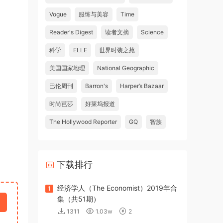
Vogue
服饰与美容
Time
Reader's Digest
读者文摘
Science
科学
ELLE
世界时装之苑
美国国家地理
National Geographic
巴伦周刊
Barron's
Harper’s Bazaar
时尚芭莎
好莱坞报道
The Hollywood Reporter
GQ
智族
下载排行
经济学人（The Economist）2019年合
1
集（共51期）
1311
1.03w
2