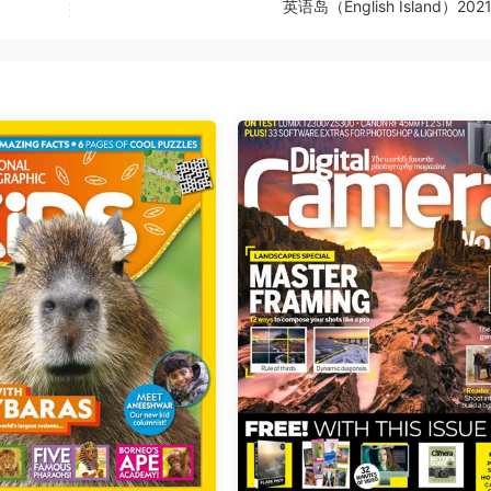
英语岛（English Island）20