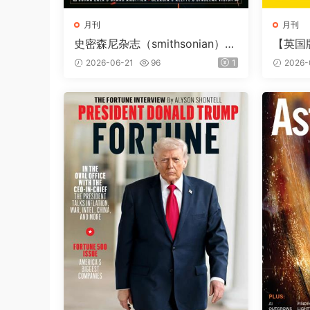
月刊
月刊
史密森尼杂志（smithsonian）2
【英国
026年夏季刊
（Natio
2026-06-21
96
1
2026-
第257