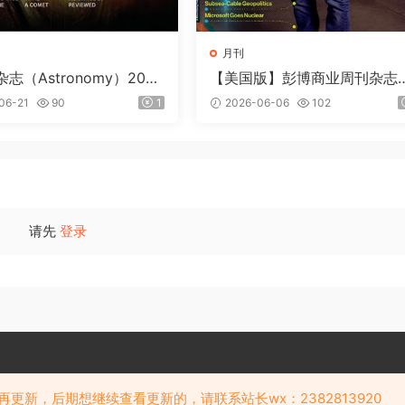
月刊
志（Astronomy）2026
【美国版】彭博商业周刊杂志
loomberg Businessweek）2
06-21
90
1
2026-06-06
102
6年6月
请先
登录
Copyright © 阅览天下 版权所有
再更新，后期想继续查看更新的，请联系站长wx：2382813920