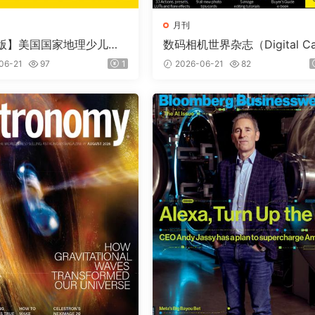
月刊
版】美国国家地理少儿版
数码相机世界杂志（Digital C
nal Geographic Kids）
era World）2026年7月
06-21
97
1
2026-06-21
82
期