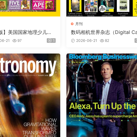
月刊
版】美国国家地理少儿版
数码相机世界杂志（Digital C
nal Geographic Kids）
era World）2026年7月
06-21
97
1
2026-06-21
82
期