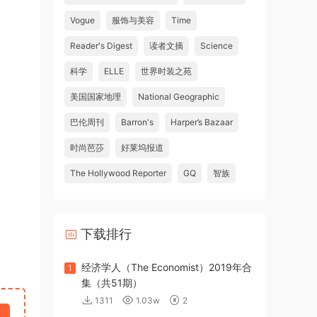
Vogue
服饰与美容
Time
Reader's Digest
读者文摘
Science
科学
ELLE
世界时装之苑
美国国家地理
National Geographic
巴伦周刊
Barron's
Harper’s Bazaar
时尚芭莎
好莱坞报道
The Hollywood Reporter
GQ
智族
下载排行
经济学人（The Economist）2019年合
1
集（共51期）
1311
1.03w
2