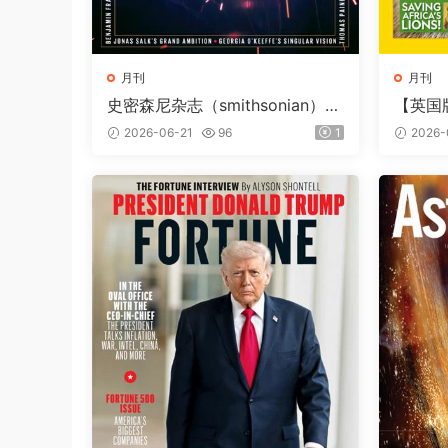
月刊
月刊
史密森尼杂志（smithsonian）2
【英国
026年夏季刊
（Natio
2026-06-21
96
1
2026-
第257