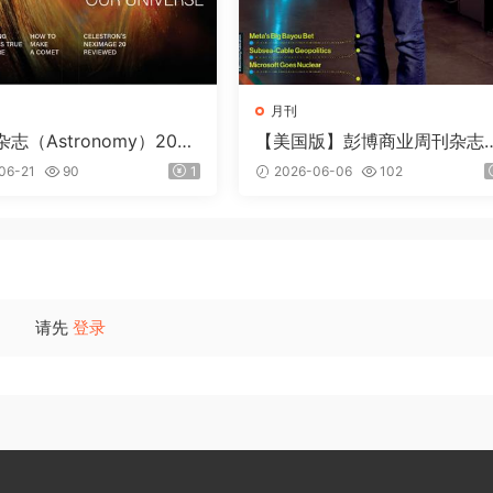
月刊
志（Astronomy）2026
【美国版】彭博商业周刊杂志
loomberg Businessweek）2
06-21
90
1
2026-06-06
102
6年6月
请先
登录