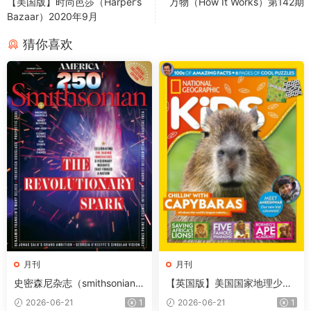
【美国版】时尚芭莎（Harper’s
万物（How It Works）第142期
Bazaar）2020年9月
猜你喜欢
月刊
月刊
史密森尼杂志（smithsonian）
【英国版】美国国家地理少儿
2026年夏季刊
版（National Geographic Kid
2026-06-21
1
2026-06-21
1
s）第257期