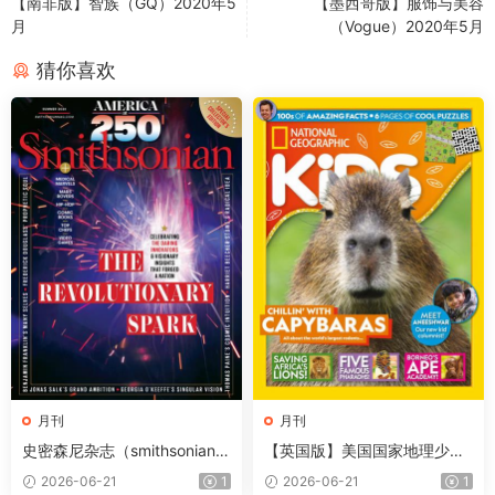
【南非版】智族（GQ）2020年5
【墨西哥版】服饰与美容
月
（Vogue）2020年5月
猜你喜欢
月刊
月刊
史密森尼杂志（smithsonian）
【英国版】美国国家地理少儿
2026年夏季刊
版（National Geographic Kid
2026-06-21
1
2026-06-21
1
s）第257期