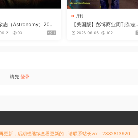
月刊
志（Astronomy）2026
【美国版】彭博商业周刊杂志
loomberg Businessweek）2
06-21
90
1
2026-06-06
102
6年6月
请先
登录
Copyright © 阅览天下 版权所有
再更新，后期想继续查看更新的，请联系站长wx：2382813920