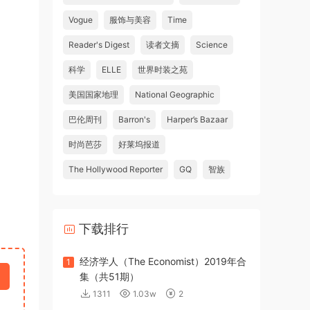
Vogue
服饰与美容
Time
Reader's Digest
读者文摘
Science
科学
ELLE
世界时装之苑
美国国家地理
National Geographic
巴伦周刊
Barron's
Harper’s Bazaar
时尚芭莎
好莱坞报道
The Hollywood Reporter
GQ
智族
下载排行
经济学人（The Economist）2019年合
1
集（共51期）
1311
1.03w
2