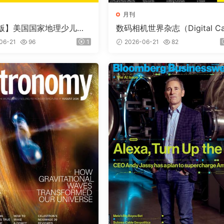
月刊
版】美国国家地理少儿版
数码相机世界杂志（Digital C
nal Geographic Kids）
era World）2026年7月
06-21
96
1
2026-06-21
82
期