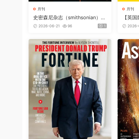
月刊
月刊
史密森尼杂志（smithsonian）2
【英国
026年夏季刊
（Natio
2026-06-21
96
1
2026-
第257