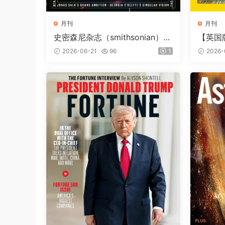
月刊
月刊
史密森尼杂志（smithsonian）2
【英国
026年夏季刊
（Natio
2026-06-21
96
1
2026-
第257