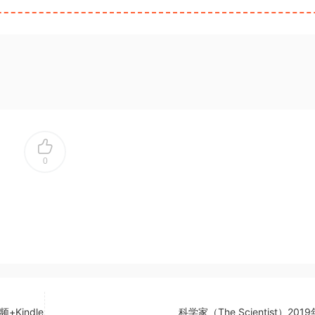
0
+Kindle
科学家（The Scientist）201