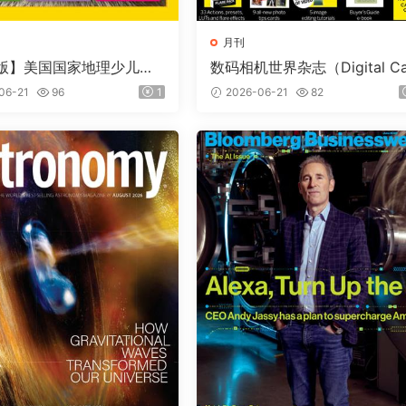
月刊
版】美国国家地理少儿版
数码相机世界杂志（Digital C
nal Geographic Kids）
era World）2026年7月
06-21
96
1
2026-06-21
82
期