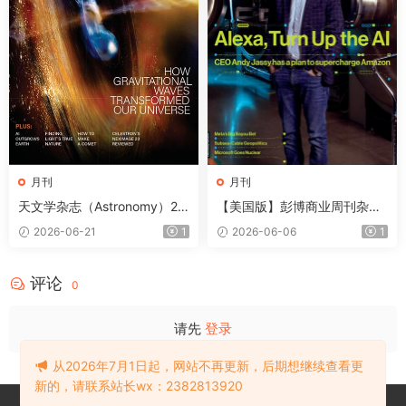
月刊
月刊
天文学杂志（Astronomy）20
【美国版】彭博商业周刊杂志
26年8月
（Bloomberg Businesswee
2026-06-21
1
2026-06-06
1
k）2026年6月
评论
0
请先
登录
从2026年7月1日起，网站不再更新，后期想继续查看更
新的，请联系站长wx：2382813920