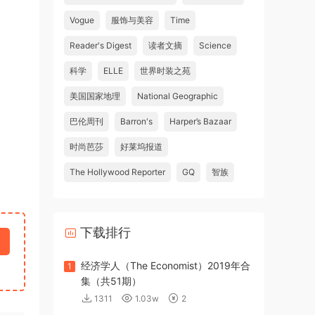
Vogue
服饰与美容
Time
Reader's Digest
读者文摘
Science
科学
ELLE
世界时装之苑
美国国家地理
National Geographic
巴伦周刊
Barron's
Harper’s Bazaar
时尚芭莎
好莱坞报道
The Hollywood Reporter
GQ
智族
下载排行
经济学人（The Economist）2019年合
1
集（共51期）
1311
1.03w
2