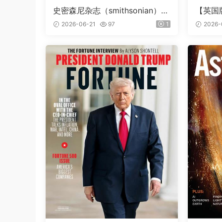
史密森尼杂志（smithsonian）2
【英国
026年夏季刊
（Natio
2026-06-21
97
1
2026-
第257