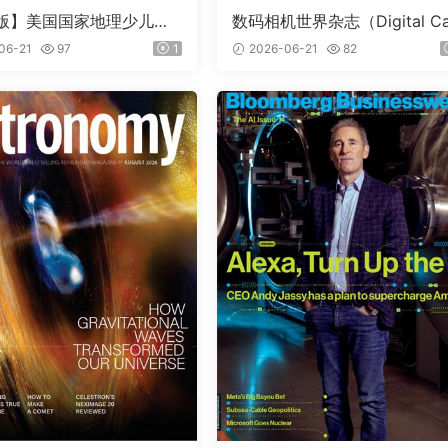
版】美国国家地理少儿版
数码相机世界杂志（Digital C
nal Geographic Kids）
era World）2026年7月
06-21
97
1
2026-06-21
82
期