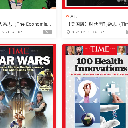
周刊
杂志（The Economis
【美国版】时代周刊杂志（Ti
26年6月13日（PDF版+音
e）2026年6月22日
06-21
162
2
2026-06-21
132
dle版）