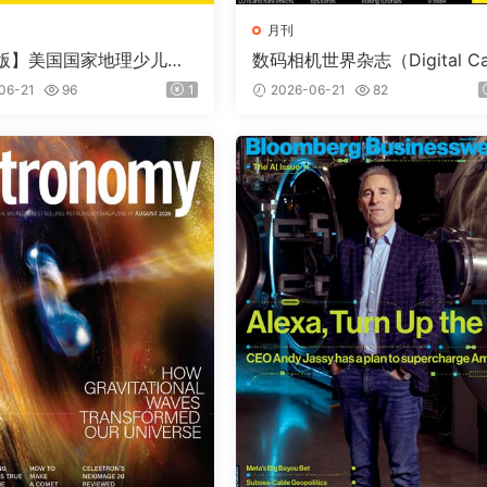
月刊
版】美国国家地理少儿版
数码相机世界杂志（Digital C
nal Geographic Kids）
era World）2026年7月
06-21
96
1
2026-06-21
82
期