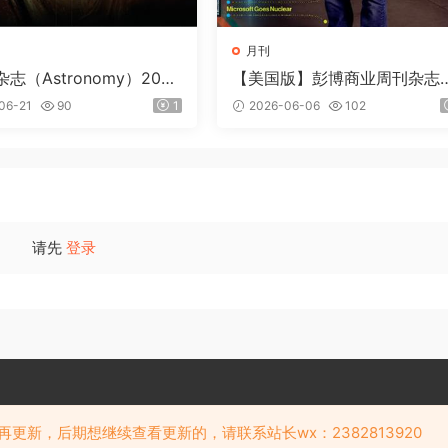
月刊
志（Astronomy）2026
【美国版】彭博商业周刊杂志
loomberg Businessweek）2
06-21
90
1
2026-06-06
102
6年6月
请先
登录
Copyright © 阅览天下 版权所有
再更新，后期想继续查看更新的，请联系站长wx：2382813920