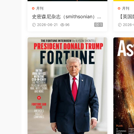
月刊
月刊
史密森尼杂志（smithsonian）2
【英国
026年夏季刊
（Natio
2026-06-21
96
1
2026-
第257