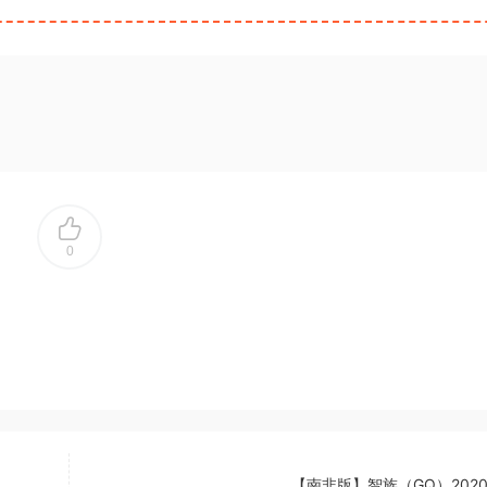
0
【南非版】智族（GQ）2020